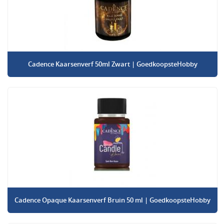
Cadence Kaarsenverf 50ml Zwart | GoedkoopsteHobby
Cadence Opaque Kaarsenverf Bruin 50 ml | GoedkoopsteHobby