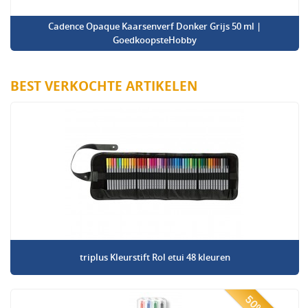
Cadence Opaque Kaarsenverf Donker Grijs 50 ml |
GoedkoopsteHobby
BEST VERKOCHTE ARTIKELEN
triplus Kleurstift Rol etui 48 kleuren