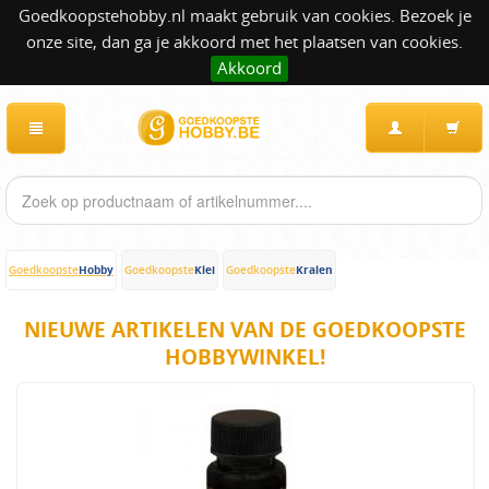
Goedkoopstehobby.nl maakt gebruik van cookies. Bezoek je
onze site, dan ga je akkoord met het plaatsen van cookies.
Akkoord
Hobby
Klei
Kralen
Goedkoopste
Goedkoopste
Goedkoopste
NIEUWE ARTIKELEN VAN DE GOEDKOOPSTE
HOBBYWINKEL!