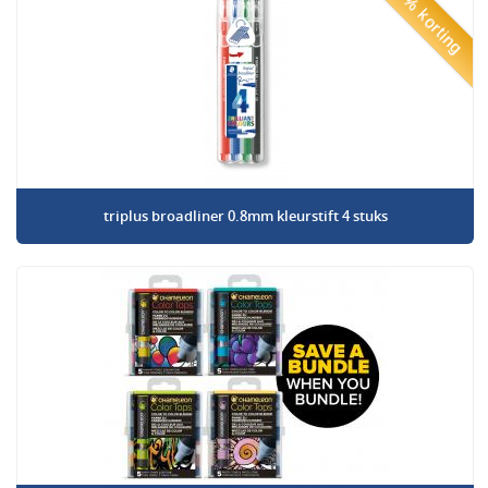
50% korting
triplus broadliner 0.8mm kleurstift 4 stuks