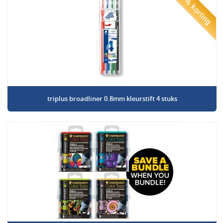
50% korting
triplus broadliner 0.8mm kleurstift 4 stuks