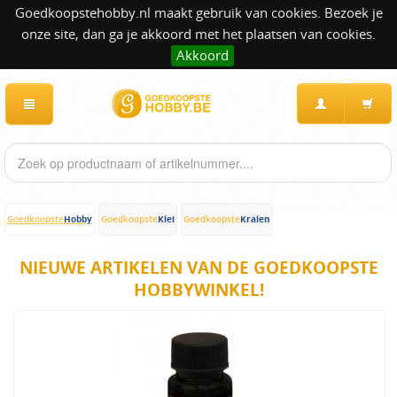
Goedkoopstehobby.nl maakt gebruik van cookies. Bezoek je
onze site, dan ga je akkoord met het plaatsen van cookies.
Akkoord
Hobby
Klei
Kralen
Goedkoopste
Goedkoopste
Goedkoopste
NIEUWE ARTIKELEN VAN DE GOEDKOOPSTE
HOBBYWINKEL!