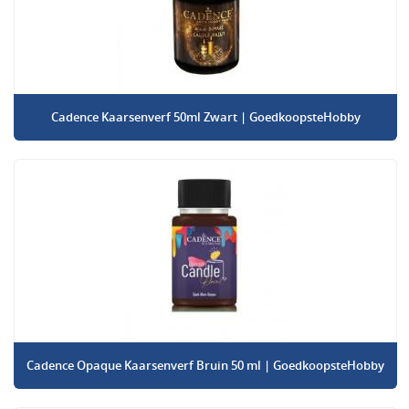
Cadence Kaarsenverf 50ml Zwart | GoedkoopsteHobby
Cadence Opaque Kaarsenverf Bruin 50 ml | GoedkoopsteHobby