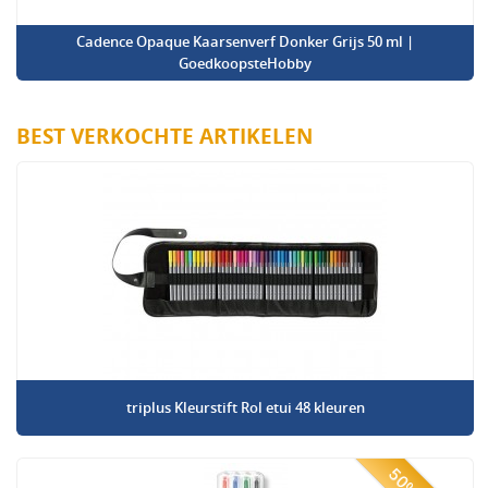
Cadence Opaque Kaarsenverf Donker Grijs 50 ml |
GoedkoopsteHobby
BEST VERKOCHTE ARTIKELEN
triplus Kleurstift Rol etui 48 kleuren