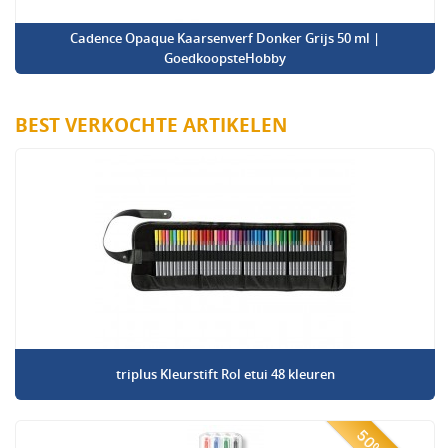
Cadence Opaque Kaarsenverf Donker Grijs 50 ml |
GoedkoopsteHobby
BEST VERKOCHTE ARTIKELEN
triplus Kleurstift Rol etui 48 kleuren