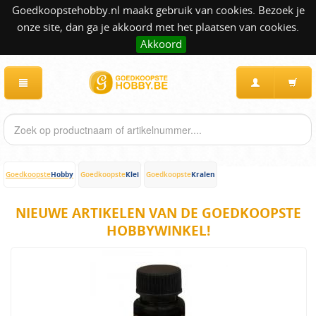
Goedkoopstehobby.nl maakt gebruik van cookies. Bezoek je
onze site, dan ga je akkoord met het plaatsen van cookies.
Akkoord
Hobby
Klei
Kralen
Goedkoopste
Goedkoopste
Goedkoopste
NIEUWE ARTIKELEN VAN DE GOEDKOOPSTE
HOBBYWINKEL!