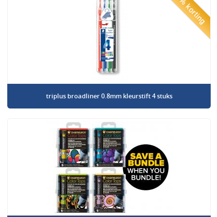
50% korting
triplus broadliner 0.8mm kleurstift 4 stuks