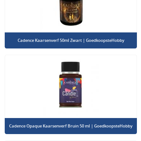
Cadence Kaarsenverf 50ml Zwart | GoedkoopsteHobby
Cadence Opaque Kaarsenverf Bruin 50 ml | GoedkoopsteHobby