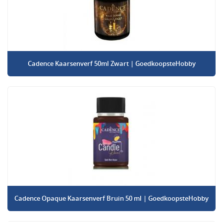
Cadence Kaarsenverf 50ml Zwart | GoedkoopsteHobby
Cadence Opaque Kaarsenverf Bruin 50 ml | GoedkoopsteHobby