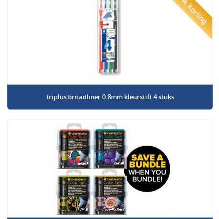
50% korting
triplus broadliner 0.8mm kleurstift 4 stuks