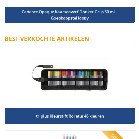
Cadence Opaque Kaarsenverf Donker Grijs 50 ml |
GoedkoopsteHobby
BEST VERKOCHTE ARTIKELEN
triplus Kleurstift Rol etui 48 kleuren