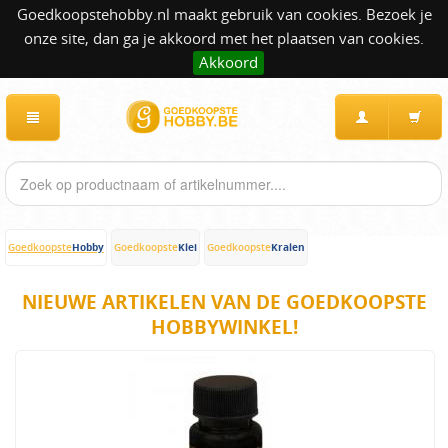
Goedkoopstehobby.nl maakt gebruik van cookies. Bezoek je
onze site, dan ga je akkoord met het plaatsen van cookies.
Akkoord
Hobby
Klei
Kralen
Goedkoopste
Goedkoopste
Goedkoopste
NIEUWE ARTIKELEN VAN DE GOEDKOOPSTE
HOBBYWINKEL!