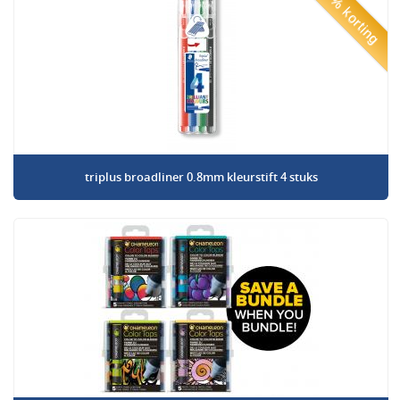
50% korting
triplus broadliner 0.8mm kleurstift 4 stuks