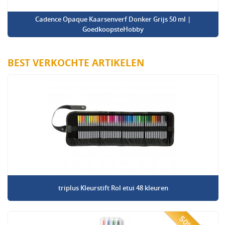
Cadence Opaque Kaarsenverf Donker Grijs 50 ml |
GoedkoopsteHobby
BEST VERKOCHTE ARTIKELEN
triplus Kleurstift Rol etui 48 kleuren