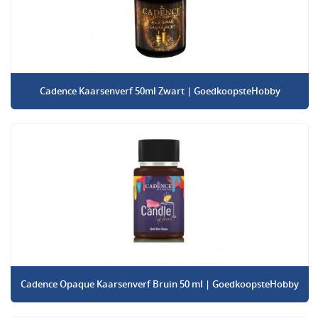
Cadence Kaarsenverf 50ml Zwart | GoedkoopsteHobby
Cadence Opaque Kaarsenverf Bruin 50 ml | GoedkoopsteHobby