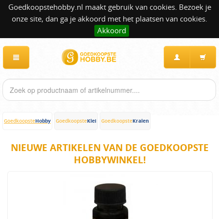
Goedkoopstehobby.nl maakt gebruik van cookies. Bezoek je
onze site, dan ga je akkoord met het plaatsen van cookies.
Akkoord
Hobby
Klei
Kralen
Goedkoopste
Goedkoopste
Goedkoopste
NIEUWE ARTIKELEN VAN DE GOEDKOOPSTE
HOBBYWINKEL!