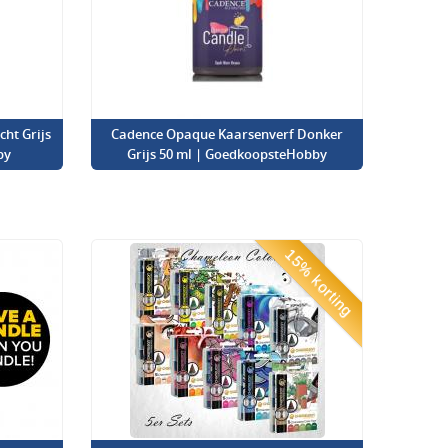
ht Grijs
Cadence Opaque Kaarsenverf Donker
by
Grijs 50 ml | GoedkoopsteHobby
15% korting