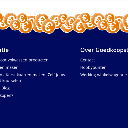
atie
Over Goedkoopst
voor volwassen producten
Contact
ten maken
Hobbypunten
y - Kerst kaarten maken! Zelf jouw
Werking winkelwagentje
t knutselen
e Blog
 kopen?