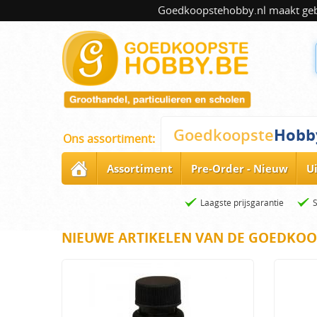
Goedkoopstehobby.nl maakt gebru
Hobb
Goedkoopste
Ons assortiment:
Assortiment
Pre-Order - Nieuw
U
Laagste prijsgarantie
NIEUWE ARTIKELEN VAN DE GOEDKOO