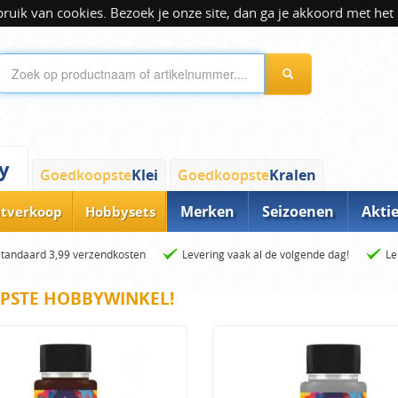
ik van cookies. Bezoek je onze site, dan ga je akkoord met het 
y
Goedkoopste
Klei
Goedkoopste
Kralen
Merken
Seizoenen
Akti
itverkoop
Hobbysets
Standaard 3,99 verzendkosten
Levering vaak al de volgende dag!
Le
PSTE HOBBYWINKEL!