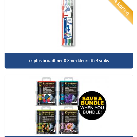
50% korting
triplus broadliner 0.8mm kleurstift 4 stuks