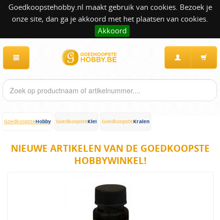
Goedkoopstehobby.nl maakt gebruik van cookies. Bezoek je
onze site, dan ga je akkoord met het plaatsen van cookies.
Akkoord
Hobby
Klei
Kralen
Goedkoopste
Goedkoopste
Goedkoopste
NIEUWE ARTIKELEN VAN DE GOEDKOOPSTE
HOBBYWINKEL!