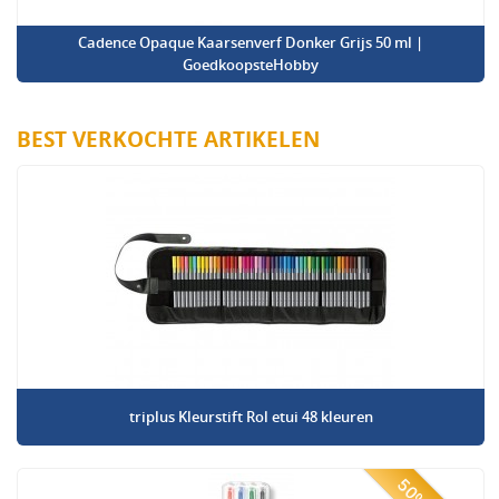
Cadence Opaque Kaarsenverf Donker Grijs 50 ml |
GoedkoopsteHobby
BEST VERKOCHTE ARTIKELEN
triplus Kleurstift Rol etui 48 kleuren