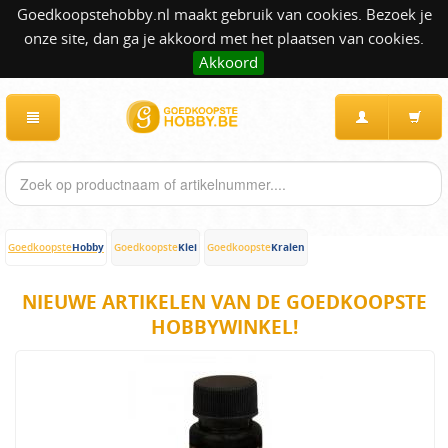
Goedkoopstehobby.nl maakt gebruik van cookies. Bezoek je
onze site, dan ga je akkoord met het plaatsen van cookies.
Akkoord
Hobby
Klei
Kralen
Goedkoopste
Goedkoopste
Goedkoopste
NIEUWE ARTIKELEN VAN DE GOEDKOOPSTE
HOBBYWINKEL!