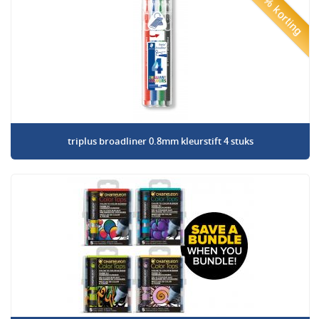
50% korting
triplus broadliner 0.8mm kleurstift 4 stuks