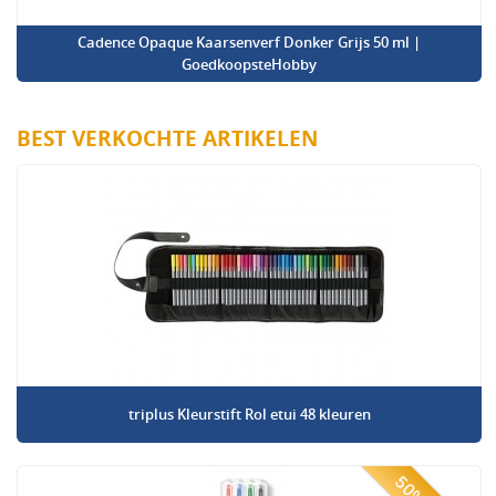
Cadence Opaque Kaarsenverf Donker Grijs 50 ml |
GoedkoopsteHobby
BEST VERKOCHTE ARTIKELEN
triplus Kleurstift Rol etui 48 kleuren