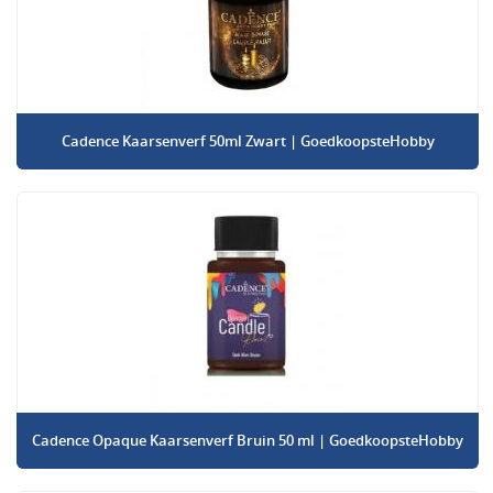
Cadence Kaarsenverf 50ml Zwart | GoedkoopsteHobby
Cadence Opaque Kaarsenverf Bruin 50 ml | GoedkoopsteHobby