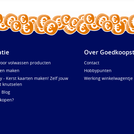
atie
Over Goedkoopst
voor volwassen producten
Contact
ten maken
Hobbypunten
y - Kerst kaarten maken! Zelf jouw
Werking winkelwagentje
t knutselen
e Blog
 kopen?