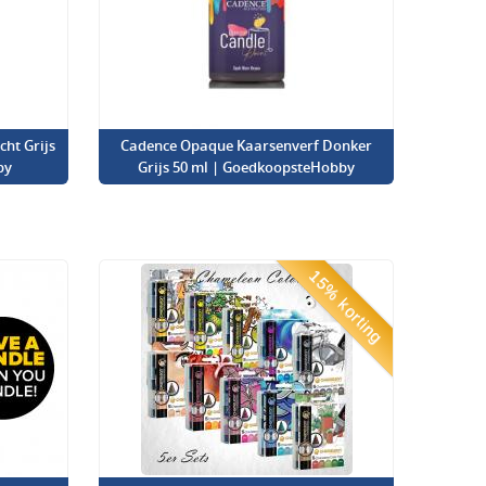
ht Grijs
Cadence Opaque Kaarsenverf Donker
by
Grijs 50 ml | GoedkoopsteHobby
15% korting