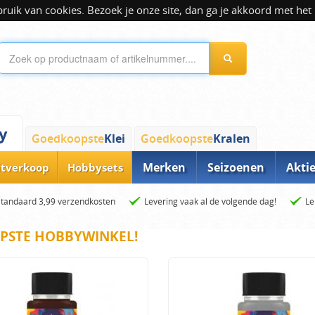
ik van cookies. Bezoek je onze site, dan ga je akkoord met het 
y
Goedkoopste
Klei
Goedkoopste
Kralen
Merken
Seizoenen
Akti
itverkoop
Hobbysets
Standaard 3,99 verzendkosten
Levering vaak al de volgende dag!
Le
PSTE HOBBYWINKEL!