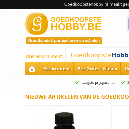
Goedkoopstehobby.nl maakt gebru
Hobb
Goedkoopste
Ons assortiment:
Assortiment
Pre-Order - Nieuw
U
Laagste prijsgarantie
NIEUWE ARTIKELEN VAN DE GOEDKOO