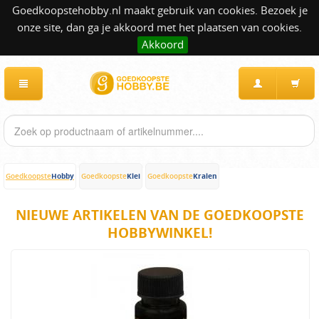
Goedkoopstehobby.nl maakt gebruik van cookies. Bezoek je
onze site, dan ga je akkoord met het plaatsen van cookies.
Akkoord
Hobby
Klei
Kralen
Goedkoopste
Goedkoopste
Goedkoopste
NIEUWE ARTIKELEN VAN DE GOEDKOOPSTE
HOBBYWINKEL!