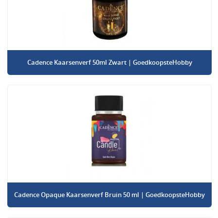
Cadence Kaarsenverf 50ml Zwart | GoedkoopsteHobby
Cadence Opaque Kaarsenverf Bruin 50 ml | GoedkoopsteHobby