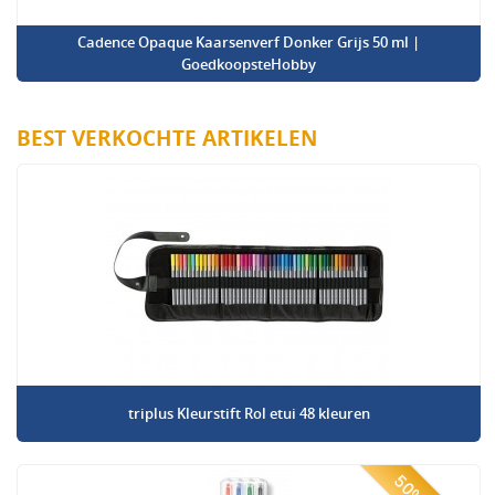
Cadence Opaque Kaarsenverf Donker Grijs 50 ml |
GoedkoopsteHobby
BEST VERKOCHTE ARTIKELEN
triplus Kleurstift Rol etui 48 kleuren