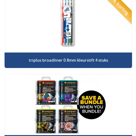
50% korting
triplus broadliner 0.8mm kleurstift 4 stuks