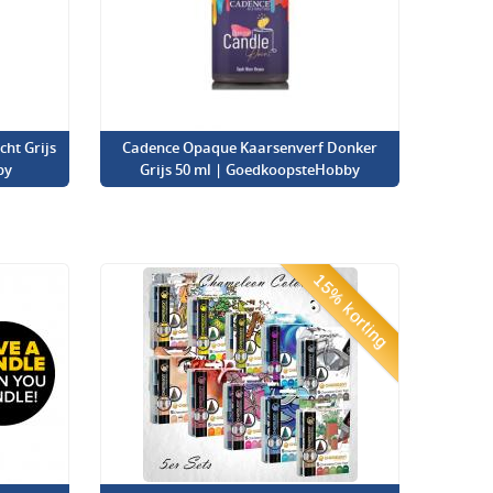
ht Grijs
Cadence Opaque Kaarsenverf Donker
by
Grijs 50 ml | GoedkoopsteHobby
15% korting