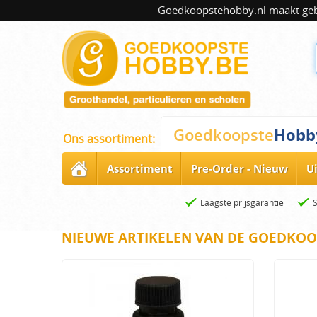
Goedkoopstehobby.nl maakt gebru
Hobb
Goedkoopste
Ons assortiment:
Assortiment
Pre-Order - Nieuw
U
Laagste prijsgarantie
NIEUWE ARTIKELEN VAN DE GOEDKOO