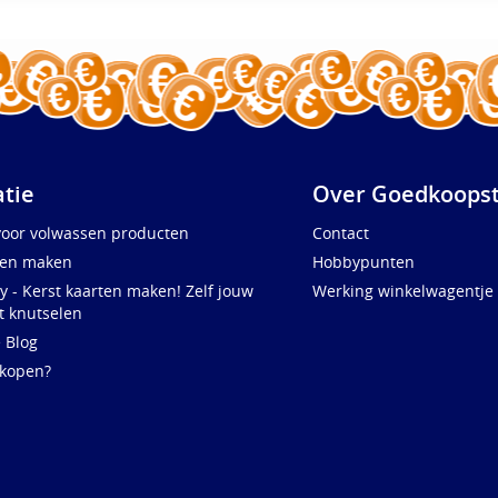
atie
Over Goedkoopst
voor volwassen producten
Contact
ten maken
Hobbypunten
y - Kerst kaarten maken! Zelf jouw
Werking winkelwagentje
t knutselen
e Blog
 kopen?