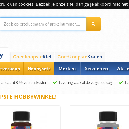
ik van cookies. Bezoek je onze site, dan ga je akkoord met het 
y
Goedkoopste
Klei
Goedkoopste
Kralen
Merken
Seizoenen
Akti
itverkoop
Hobbysets
Standaard 3,99 verzendkosten
Levering vaak al de volgende dag!
Le
PSTE HOBBYWINKEL!