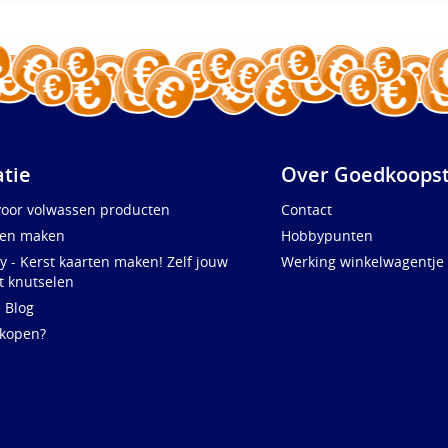
atie
Over Goedkoopst
voor volwassen producten
Contact
ten maken
Hobbypunten
y - Kerst kaarten maken! Zelf jouw
Werking winkelwagentje
t knutselen
e Blog
 kopen?