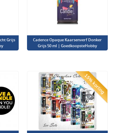
ht Grijs
Cadence Opaque Kaarsenverf Donker
by
Grijs 50 ml | GoedkoopsteHobby
15% korting