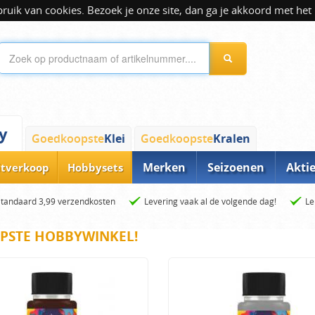
ik van cookies. Bezoek je onze site, dan ga je akkoord met het 
y
Goedkoopste
Klei
Goedkoopste
Kralen
Merken
Seizoenen
Akti
itverkoop
Hobbysets
Standaard 3,99 verzendkosten
Levering vaak al de volgende dag!
Le
PSTE HOBBYWINKEL!