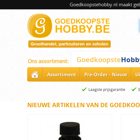
Goedkoopstehobby.nl maakt gebru
Hobb
Goedkoopste
Ons assortiment:
Assortiment
Pre-Order - Nieuw
U
Laagste prijsgarantie
NIEUWE ARTIKELEN VAN DE GOEDKOO