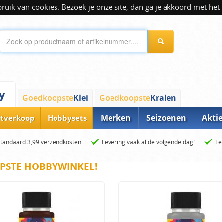
ik van cookies. Bezoek je onze site, dan ga je akkoord met het 
y
Goedkoopste
Klei
Goedkoopste
Kralen
Merken
Seizoenen
Akti
itverkoop
Hobbysets
Standaard 3,99 verzendkosten
Levering vaak al de volgende dag!
Le
PSTE HOBBYWINKEL!