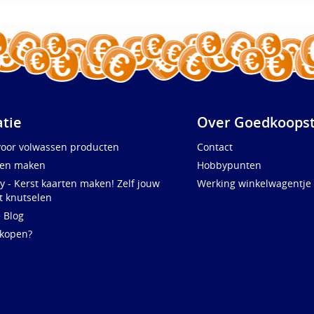
atie
Over Goedkoopst
voor volwassen producten
Contact
ten maken
Hobbypunten
y - Kerst kaarten maken! Zelf jouw
Werking winkelwagentje
t knutselen
e Blog
 kopen?