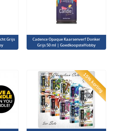
ht Grijs
Cadence Opaque Kaarsenverf Donker
by
Grijs 50 ml | GoedkoopsteHobby
15% korting