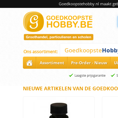
Goedkoopstehobby.nl maakt gebru
Hobb
Goedkoopste
Ons assortiment:
Assortiment
Pre-Order - Nieuw
U
Laagste prijsgarantie
NIEUWE ARTIKELEN VAN DE GOEDKOO