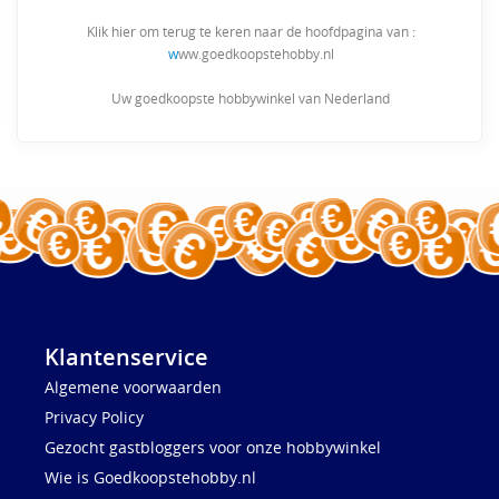
Klik hier om terug te keren naar de hoofdpagina van :
w
ww.goedkoopstehobby.nl
Uw goedkoopste hobbywinkel van Nederland
Klantenservice
Algemene voorwaarden
Privacy Policy
Gezocht gastbloggers voor onze hobbywinkel
Wie is Goedkoopstehobby.nl