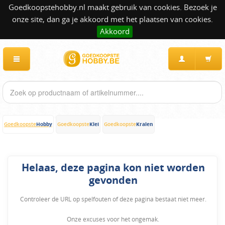
Goedkoopstehobby.nl maakt gebruik van cookies. Bezoek je
onze site, dan ga je akkoord met het plaatsen van cookies.
Akkoord
Hobby
Klei
Kralen
Goedkoopste
Goedkoopste
Goedkoopste
Helaas, deze pagina kon niet worden
gevonden
Controleer de URL op spelfouten of deze pagina bestaat niet meer.
Onze excuses voor het ongemak.