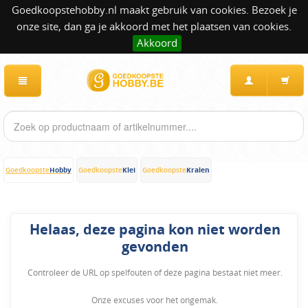
Goedkoopstehobby.nl maakt gebruik van cookies. Bezoek je
onze site, dan ga je akkoord met het plaatsen van cookies.
Akkoord
Hobby
Klei
Kralen
Goedkoopste
Goedkoopste
Goedkoopste
Helaas, deze pagina kon niet worden
gevonden
Controleer de URL op spelfouten of deze pagina bestaat niet meer.
Onze excuses voor het ongemak.