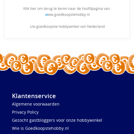
Klik hier om terug te keren naar de hoofdpagina van :
w
ww.goedkoopstehobby.nl
Uw goedkoopste hobbywinkel van Nederland
Klantenservice
Algemene voorwaarden
Privacy Policy
Gezocht gastbloggers voor onze hobbywinkel
Wie is Goedkoopstehobby.nl