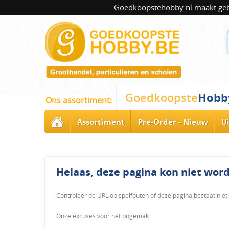
Goedkoopstehobby.nl maakt gebru
Hobb
Goedkoopste
Ons assortiment:
Assortiment
Pre-Order - Nieuw
U
Helaas, deze pagina kon niet wo
Controleer de URL op spelfouten of deze pagina bestaat niet
Onze excuses voor het ongemak.