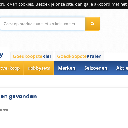
ik van cookies. Bezoek je onze site, dan ga je akkoord met het 
y
Goedkoopste
Klei
Goedkoopste
Kralen
Merken
Seizoenen
Akti
itverkoop
Hobbysets
rden gevonden
 meer.