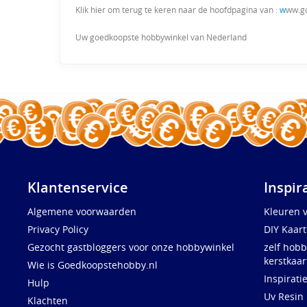
Klik hier om terug te keren naar de hoofdpagina van :
w
ww.g
Uw goedkoopste hobbywinkel van Nederland
Klantenservice
Inspir
Algemene voorwaarden
Kleuren 
Privacy Policy
DIY Kaar
Gezocht gastbloggers voor onze hobbywinkel
zelf hobb
kerstkaar
Wie is Goedkoopstehobby.nl
Inspirati
Hulp
Uv Resin
Klachten