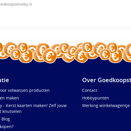
oedkoopstehobby.nl
atie
Over Goedkoopst
voor volwassen producten
Contact
ten maken
Hobbypunten
y - Kerst kaarten maken! Zelf jouw
Werking winkelwagentje
t knutselen
e Blog
 kopen?