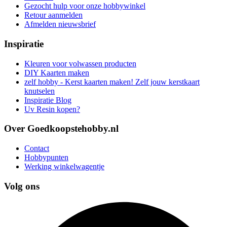
Gezocht hulp voor onze hobbywinkel
Retour aanmelden
Afmelden nieuwsbrief
Inspiratie
Kleuren voor volwassen producten
DIY Kaarten maken
zelf hobby - Kerst kaarten maken! Zelf jouw kerstkaart
knutselen
Inspiratie Blog
Uv Resin kopen?
Over Goedkoopstehobby.nl
Contact
Hobbypunten
Werking winkelwagentje
Volg ons