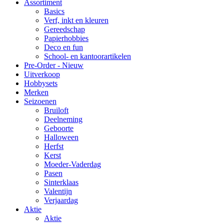
Assortiment
Basics
Verf, inkt en kleuren
Gereedschap
Papierhobbies
Deco en fun
School- en kantoorartikelen
Pre-Order - Nieuw
Uitverkoop
Hobbysets
Merken
Seizoenen
Bruiloft
Deelneming
Geboorte
Halloween
Herfst
Kerst
Moeder-Vaderdag
Pasen
Sinterklaas
Valentijn
Verjaardag
Aktie
Aktie