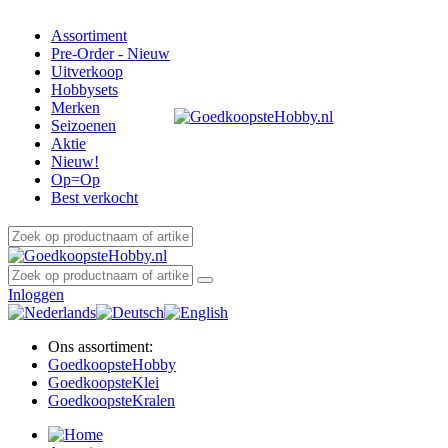
Assortiment
Pre-Order - Nieuw
Uitverkoop
Hobbysets
Merken
Seizoenen
Aktie
Nieuw!
Op=Op
Best verkocht
Inloggen
Ons assortiment:
Goedkoopste
Hobby
Goedkoopste
Klei
Goedkoopste
Kralen