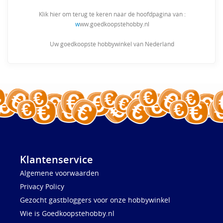
Klik hier om terug te keren naar de hoofdpagina van :
w
ww.goedkoopstehobby.nl
Uw goedkoopste hobbywinkel van Nederland
Klantenservice
Algemene voorwaarden
Privacy Policy
Gezocht gastbloggers voor onze hobbywinkel
Wie is Goedkoopstehobby.nl