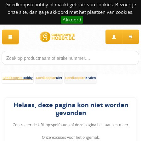
Goedkoopstehobby.nl maakt gebruik van cookies. Bezoek je
onze site, dan ga je akkoord met het plaatsen van cookies.
Akkoord
Hobby
Klei
Kralen
Goedkoopste
Goedkoopste
Goedkoopste
Helaas, deze pagina kon niet worden
gevonden
Controleer de URL op spelfouten of deze pagina bestaat niet meer.
Onze excuses voor het ongemak.