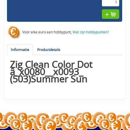
Voor elke euro een hobbypunt,
Wat zijn hobbypunten?
Informatie
Productdetails
Zig Clean Color Dot
â_x0080__x0093_
(503)Summer Sun