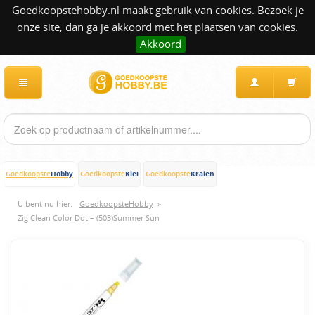
Goedkoopstehobby.nl maakt gebruik van cookies. Bezoek je
onze site, dan ga je akkoord met het plaatsen van cookies.
Akkoord
Hobby
Klei
Kralen
Goedkoopste
Goedkoopste
Goedkoopste
U bent nu hier:
GoedkoopsteHobby
»
Zig Clean Color Dot – (503)Summer Sun