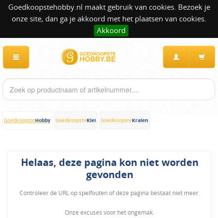
Goedkoopstehobby.nl maakt gebruik van cookies. Bezoek je
onze site, dan ga je akkoord met het plaatsen van cookies.
Akkoord
Hobby
Klei
Kralen
Goedkoopste
Goedkoopste
Goedkoopste
Helaas, deze pagina kon niet worden
gevonden
Controleer de URL op spelfouten of deze pagina bestaat niet meer.
Onze excuses voor het ongemak.