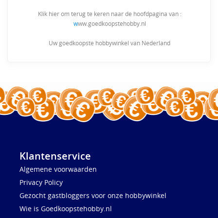
Klik hier om terug te keren naar de hoofdpagina van :
w
ww.goedkoopstehobby.nl
Uw goedkoopste hobbywinkel van Nederland
Klantenservice
Algemene voorwaarden
Privacy Policy
Gezocht gastbloggers voor onze hobbywinkel
Wie is Goedkoopstehobby.nl