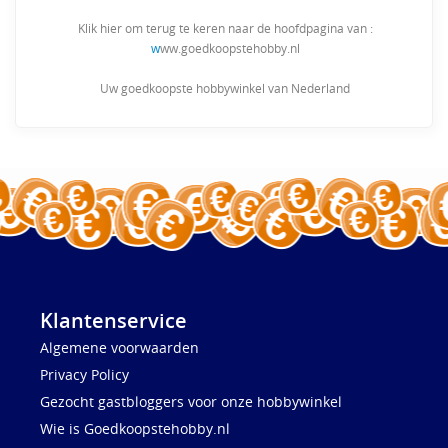
Klik hier om terug te keren naar de hoofdpagina van :
w
ww.goedkoopstehobby.nl
Uw goedkoopste hobbywinkel van Nederland
Klantenservice
Algemene voorwaarden
Privacy Policy
Gezocht gastbloggers voor onze hobbywinkel
Wie is Goedkoopstehobby.nl