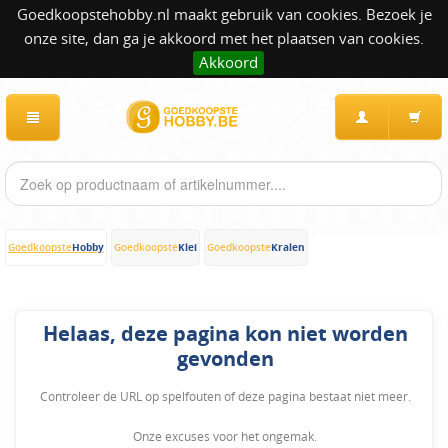
Goedkoopstehobby.nl maakt gebruik van cookies. Bezoek je
onze site, dan ga je akkoord met het plaatsen van cookies.
Akkoord
Hobby
Klei
Kralen
Goedkoopste
Goedkoopste
Goedkoopste
Helaas, deze pagina kon niet worden
gevonden
Controleer de URL op spelfouten of deze pagina bestaat niet meer.
Onze excuses voor het ongemak.