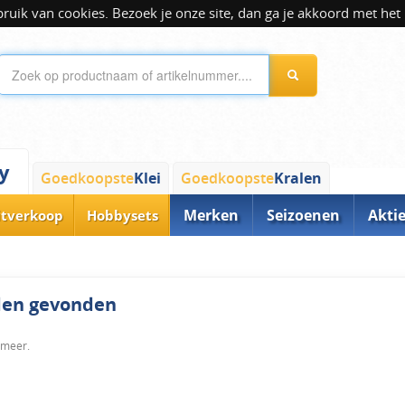
ik van cookies. Bezoek je onze site, dan ga je akkoord met het 
y
Goedkoopste
Klei
Goedkoopste
Kralen
Merken
Seizoenen
Akti
itverkoop
Hobbysets
rden gevonden
 meer.