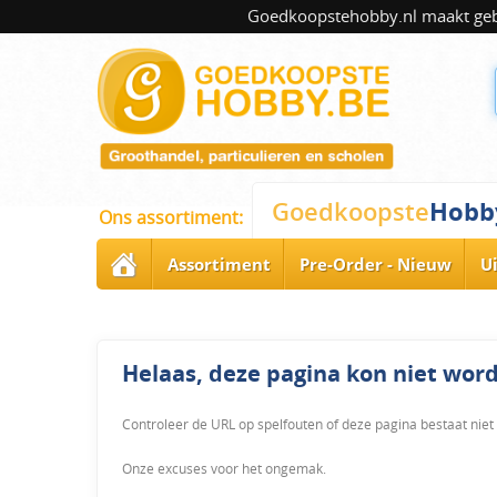
Goedkoopstehobby.nl maakt gebru
Hobb
Goedkoopste
Ons assortiment:
Assortiment
Pre-Order - Nieuw
U
Helaas, deze pagina kon niet wo
Controleer de URL op spelfouten of deze pagina bestaat niet
Onze excuses voor het ongemak.