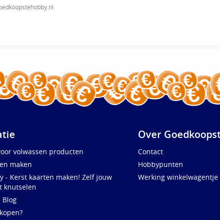
oedkoopstehobby.nl
atie
Over Goedkoopst
voor volwassen producten
Contact
ten maken
Hobbypunten
y - Kerst kaarten maken! Zelf jouw
Werking winkelwagentje
t knutselen
e Blog
 kopen?