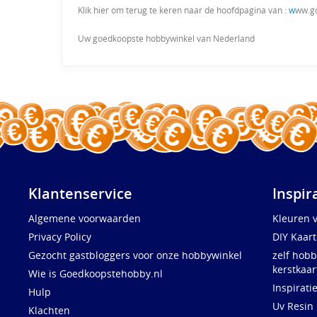
Klik hier om terug te keren naar de hoofdpagina van :
w
ww.g
Uw goedkoopste hobbywinkel van Nederland
Klantenservice
Inspir
Algemene voorwaarden
Kleuren 
Privacy Policy
DIY Kaar
Gezocht gastbloggers voor onze hobbywinkel
zelf hobb
kerstkaar
Wie is Goedkoopstehobby.nl
Inspirati
Hulp
Uv Resin
Klachten