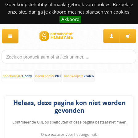
Goedkoopstehobby.nl maakt gebruik van cookies. Bezoek je
onze site, dan ga je akkoord met het plaatsen van cookies.
Akkoord
Hobby
Klei
Kralen
Goedkoopste
Goedkoopste
Goedkoopste
Helaas, deze pagina kon niet worden
gevonden
Controleer de URL op spelfouten of deze pagina bestaat niet meer.
Onze excuses voor het ongemak.