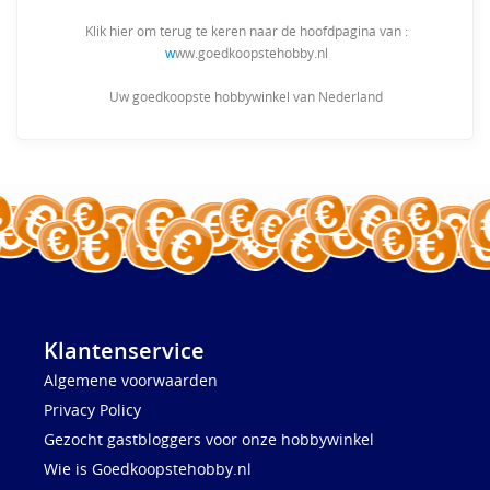
Klik hier om terug te keren naar de hoofdpagina van :
w
ww.goedkoopstehobby.nl
Uw goedkoopste hobbywinkel van Nederland
Klantenservice
Algemene voorwaarden
Privacy Policy
Gezocht gastbloggers voor onze hobbywinkel
Wie is Goedkoopstehobby.nl