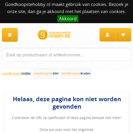
Goedkoopstehobby.nl maakt gebruik van cookies. Bezoek je
onze site, dan ga je akkoord met het plaatsen van cookies.
Akkoord
Hobby
Klei
Kralen
Goedkoopste
Goedkoopste
Goedkoopste
Helaas, deze pagina kon niet worden
gevonden
Controleer de URL op spelfouten of deze pagina bestaat niet meer.
Onze excuses voor het ongemak.