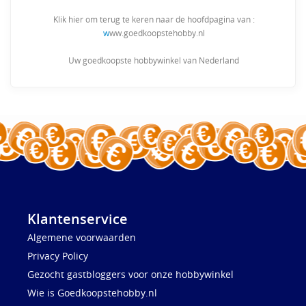
Klik hier om terug te keren naar de hoofdpagina van :
w
ww.goedkoopstehobby.nl
Uw goedkoopste hobbywinkel van Nederland
Klantenservice
Algemene voorwaarden
Privacy Policy
Gezocht gastbloggers voor onze hobbywinkel
Wie is Goedkoopstehobby.nl