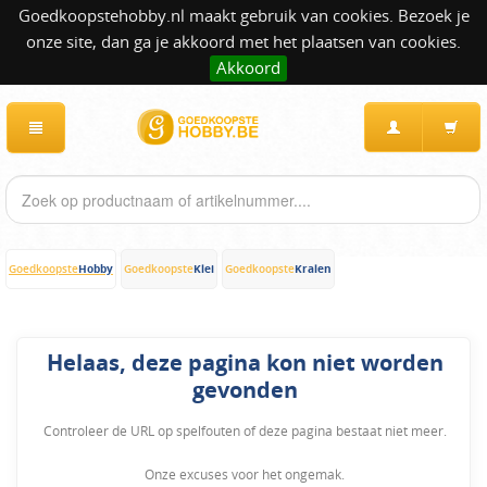
Goedkoopstehobby.nl maakt gebruik van cookies. Bezoek je
onze site, dan ga je akkoord met het plaatsen van cookies.
Akkoord
Hobby
Klei
Kralen
Goedkoopste
Goedkoopste
Goedkoopste
Helaas, deze pagina kon niet worden
gevonden
Controleer de URL op spelfouten of deze pagina bestaat niet meer.
Onze excuses voor het ongemak.