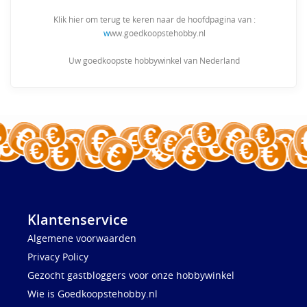
Klik hier om terug te keren naar de hoofdpagina van :
w
ww.goedkoopstehobby.nl
Uw goedkoopste hobbywinkel van Nederland
Klantenservice
Algemene voorwaarden
Privacy Policy
Gezocht gastbloggers voor onze hobbywinkel
Wie is Goedkoopstehobby.nl