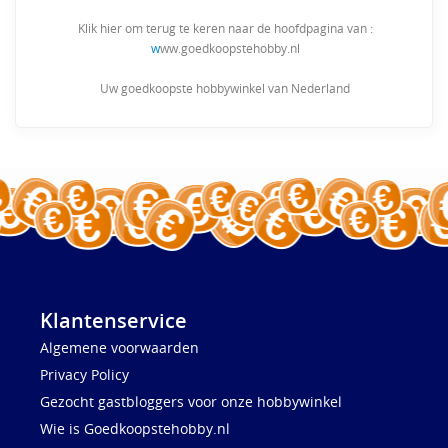
Klik hier om terug te keren naar de hoofdpagina van :
w
ww.goedkoopstehobby.nl
Uw goedkoopste hobbywinkel van Nederland
Klantenservice
Algemene voorwaarden
Privacy Policy
Gezocht gastbloggers voor onze hobbywinkel
Wie is Goedkoopstehobby.nl