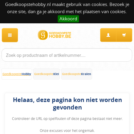
Goedkoopstehobby.nl maakt gebruik van cookies. Bezoek je
onze site, dan ga je akkoord met het plaatsen van cookies.
Akkoord
Hobby
Klei
Kralen
Goedkoopste
Goedkoopste
Goedkoopste
Helaas, deze pagina kon niet worden
gevonden
Controleer de URL op spelfouten of deze pagina bestaat niet meer.
Onze excuses voor het ongemak.