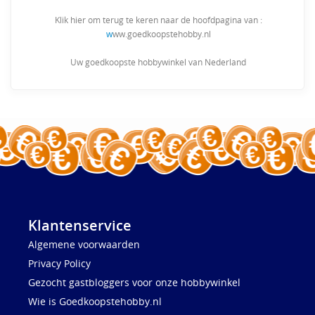
Klik hier om terug te keren naar de hoofdpagina van :
w
ww.goedkoopstehobby.nl
Uw goedkoopste hobbywinkel van Nederland
Klantenservice
Algemene voorwaarden
Privacy Policy
Gezocht gastbloggers voor onze hobbywinkel
Wie is Goedkoopstehobby.nl