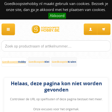
Goedkoopstehobby.nl maakt gebruik van cookies. Bezoek je
onze site, dan ga je akkoord met het plaatsen van cookies.
Akkoord
Hobby
Klei
Kralen
Goedkoopste
Goedkoopste
Goedkoopste
Helaas, deze pagina kon niet worden
gevonden
Controleer de URL op spelfouten of deze pagina bestaat niet meer.
Onze excuses voor het ongemak.