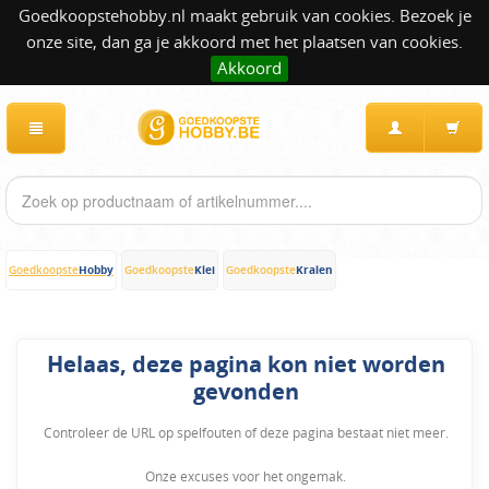
Goedkoopstehobby.nl maakt gebruik van cookies. Bezoek je
onze site, dan ga je akkoord met het plaatsen van cookies.
Akkoord
Hobby
Klei
Kralen
Goedkoopste
Goedkoopste
Goedkoopste
Helaas, deze pagina kon niet worden
gevonden
Controleer de URL op spelfouten of deze pagina bestaat niet meer.
Onze excuses voor het ongemak.