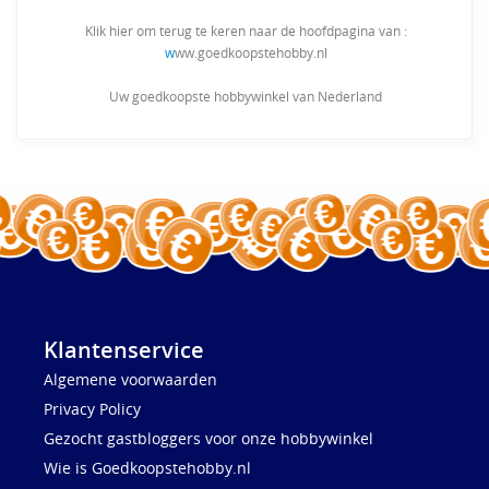
Klik hier om terug te keren naar de hoofdpagina van :
w
ww.goedkoopstehobby.nl
Uw goedkoopste hobbywinkel van Nederland
Klantenservice
Algemene voorwaarden
Privacy Policy
Gezocht gastbloggers voor onze hobbywinkel
Wie is Goedkoopstehobby.nl