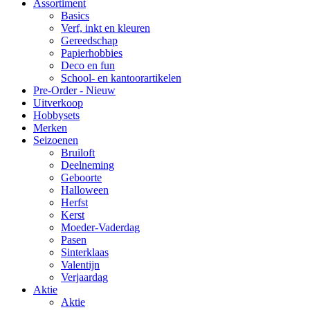
Assortiment
Basics
Verf, inkt en kleuren
Gereedschap
Papierhobbies
Deco en fun
School- en kantoorartikelen
Pre-Order - Nieuw
Uitverkoop
Hobbysets
Merken
Seizoenen
Bruiloft
Deelneming
Geboorte
Halloween
Herfst
Kerst
Moeder-Vaderdag
Pasen
Sinterklaas
Valentijn
Verjaardag
Aktie
Aktie