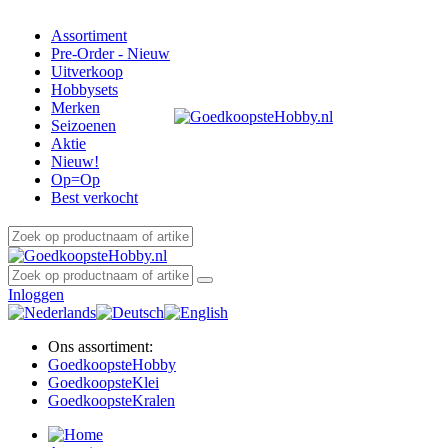
Assortiment
Pre-Order - Nieuw
Uitverkoop
Hobbysets
Merken
Seizoenen
Aktie
Nieuw!
Op=Op
Best verkocht
Inloggen
Ons assortiment:
Goedkoopste
Hobby
Goedkoopste
Klei
Goedkoopste
Kralen