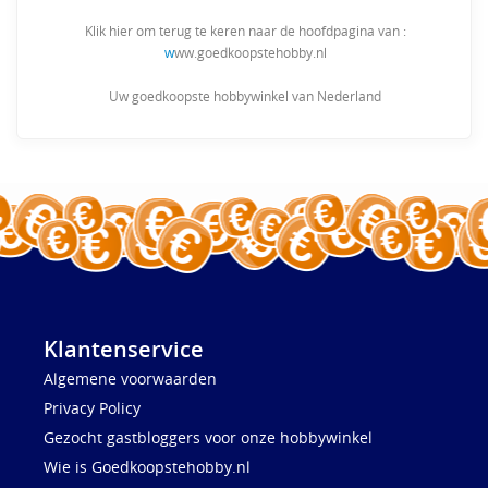
Klik hier om terug te keren naar de hoofdpagina van :
w
ww.goedkoopstehobby.nl
Uw goedkoopste hobbywinkel van Nederland
Klantenservice
Algemene voorwaarden
Privacy Policy
Gezocht gastbloggers voor onze hobbywinkel
Wie is Goedkoopstehobby.nl