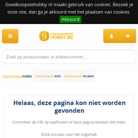
Goedkoopstehobby.nl maakt gebruik van cookies. Bezoek je
onze site, dan ga je akkoord met het plaatsen van cookies.
Akkoord
Hobby
Klei
Kralen
Goedkoopste
Goedkoopste
Goedkoopste
Helaas, deze pagina kon niet worden
gevonden
Controleer de URL op spelfouten of deze pagina bestaat niet meer.
Onze excuses voor het ongemak.