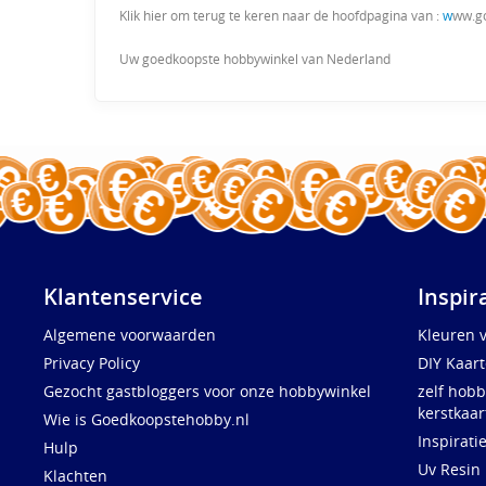
Klik hier om terug te keren naar de hoofdpagina van :
w
ww.g
Uw goedkoopste hobbywinkel van Nederland
Klantenservice
Inspir
Algemene voorwaarden
Kleuren 
Privacy Policy
DIY Kaar
Gezocht gastbloggers voor onze hobbywinkel
zelf hobb
kerstkaar
Wie is Goedkoopstehobby.nl
Inspirati
Hulp
Uv Resin
Klachten