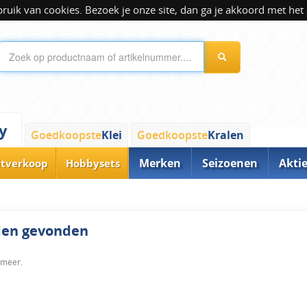
ik van cookies. Bezoek je onze site, dan ga je akkoord met het 
y
Goedkoopste
Klei
Goedkoopste
Kralen
Merken
Seizoenen
Akti
itverkoop
Hobbysets
rden gevonden
 meer.