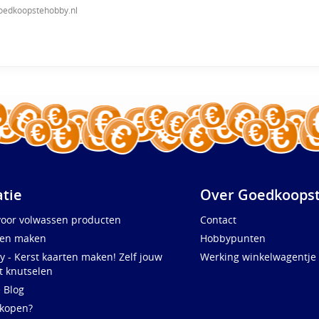
oedkoopstehobby.nl
atie
Over Goedkoopst
voor volwassen producten
Contact
ten maken
Hobbypunten
y - Kerst kaarten maken! Zelf jouw
Werking winkelwagentje
t knutselen
e Blog
 kopen?