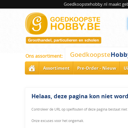
Goedkoopstehobby.nl maakt gebru
Hobb
Goedkoopste
Ons assortiment:
Assortiment
Pre-Order - Nieuw
U
Helaas, deze pagina kon niet wo
Controleer de URL op spelfouten of deze pagina bestaat niet
Onze excuses voor het ongemak.