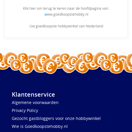
Klik hier om terug te keren naar de hoofdpagina van :
w
ww.goedkoopstehobby.nl
Uw goedkoopste hobbywinkel van Nederland
Klantenservice
Algemene voorwaarden
Privacy Policy
Gezocht gastbloggers voor onze hobbywinkel
Wie is Goedkoopstehobby.nl