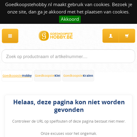
Goedkoopstehobby.nl maakt gebruik van cookies. Bezoek je
onze site, dan ga je akkoord met het plaatsen van cookies.
Akkoord
Hobby
Klei
Kralen
Goedkoopste
Goedkoopste
Goedkoopste
Helaas, deze pagina kon niet worden
gevonden
Controleer de URL op spelfouten of deze pagina bestaat niet meer.
Onze excuses voor het ongemak.