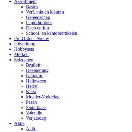
Assortiment
Basics
Verf, inkt en kleuren
Gereedschap
Papierhobbies
Deco en fun
School- en kantoorartikelen
Pre-Order - Nieuw
Uitverkoop
Hobbysets
Merken
Seizoenen
Bruiloft
Deelneming
Geboorte
Halloween
Herfst
Kerst
Moeder-Vaderdag
Pasen
Sinterklaas
Valentijn
Verjaardag
Aktie
Aktie