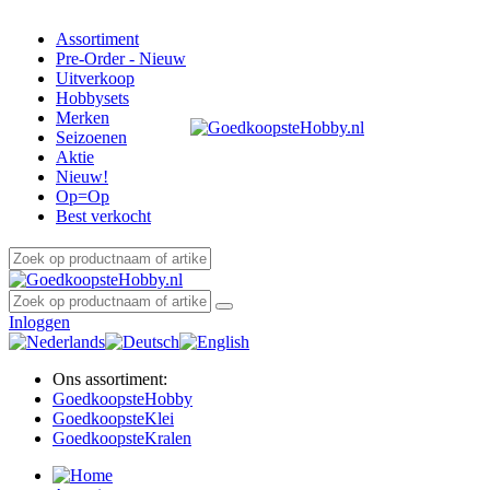
Assortiment
Pre-Order - Nieuw
Uitverkoop
Hobbysets
Merken
Seizoenen
Aktie
Nieuw!
Op=Op
Best verkocht
Inloggen
Ons assortiment:
Goedkoopste
Hobby
Goedkoopste
Klei
Goedkoopste
Kralen