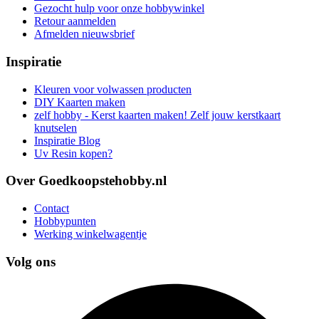
Gezocht hulp voor onze hobbywinkel
Retour aanmelden
Afmelden nieuwsbrief
Inspiratie
Kleuren voor volwassen producten
DIY Kaarten maken
zelf hobby - Kerst kaarten maken! Zelf jouw kerstkaart
knutselen
Inspiratie Blog
Uv Resin kopen?
Over Goedkoopstehobby.nl
Contact
Hobbypunten
Werking winkelwagentje
Volg ons