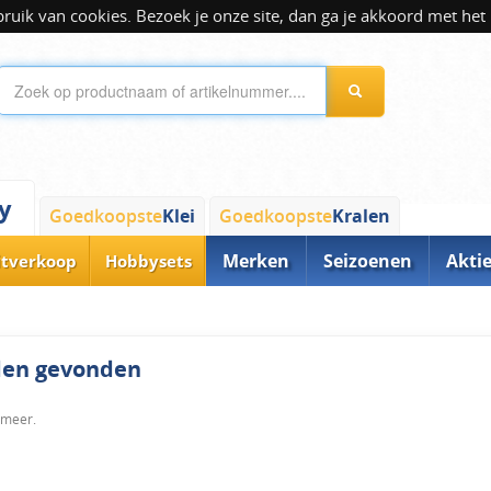
ik van cookies. Bezoek je onze site, dan ga je akkoord met het 
y
Goedkoopste
Klei
Goedkoopste
Kralen
Merken
Seizoenen
Akti
itverkoop
Hobbysets
rden gevonden
 meer.