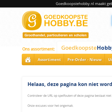
Goedkoopstehobby.nl maakt gebru
Hobb
Goedkoopste
Ons assortiment:
Assortiment
Pre-Order - Nieuw
U
Helaas, deze pagina kon niet wo
Controleer de URL op spelfouten of deze pagina bestaat niet
Onze excuses voor het ongemak.