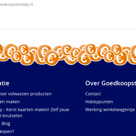
oedkoopstehobby.nl
atie
Over Goedkoopst
voor volwassen producten
Contact
ten maken
Hobbypunten
y - Kerst kaarten maken! Zelf jouw
Werking winkelwagentje
t knutselen
e Blog
 kopen?