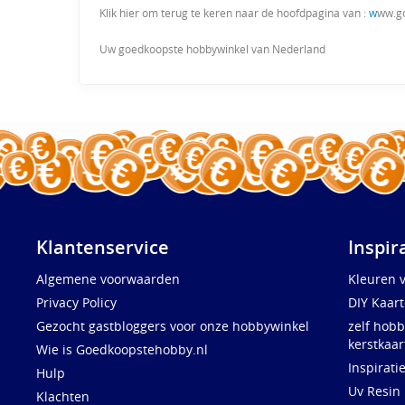
Klik hier om terug te keren naar de hoofdpagina van :
w
ww.g
Uw goedkoopste hobbywinkel van Nederland
Klantenservice
Inspir
Algemene voorwaarden
Kleuren 
Privacy Policy
DIY Kaar
Gezocht gastbloggers voor onze hobbywinkel
zelf hobb
kerstkaar
Wie is Goedkoopstehobby.nl
Inspirati
Hulp
Uv Resin
Klachten