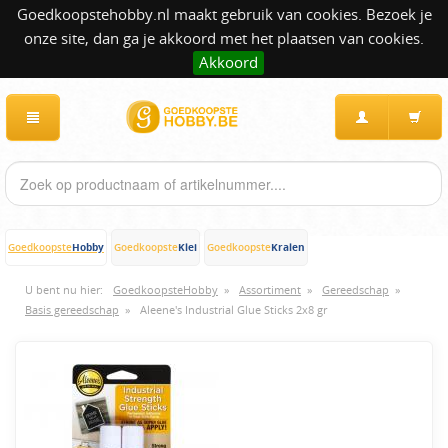
Goedkoopstehobby.nl maakt gebruik van cookies. Bezoek je
onze site, dan ga je akkoord met het plaatsen van cookies.
Akkoord
Hobby
Klei
Kralen
Goedkoopste
Goedkoopste
Goedkoopste
U bent nu hier:
GoedkoopsteHobby
»
Assortiment
»
Gereedschap
»
Basis gereedschap
»
Aleene's Industrial Glue Sticks 2x8 gr