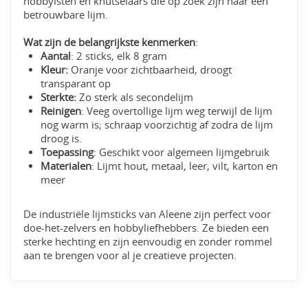
hobbyisten en knutselaars die op zoek zijn naar een
betrouwbare lijm.
Wat zijn de belangrijkste kenmerken
:
Aantal
: 2 sticks, elk 8 gram
Kleur:
Oranje voor zichtbaarheid, droogt
transparant op
Sterkte:
Zo sterk als secondelijm
Reinigen
: Veeg overtollige lijm weg terwijl de lijm
nog warm is; schraap voorzichtig af zodra de lijm
droog is.
Toepassing
: Geschikt voor algemeen lijmgebruik
Materialen
: Lijmt hout, metaal, leer, vilt, karton en
meer
De industriële lijmsticks van Aleene zijn perfect voor
doe-het-zelvers en hobbyliefhebbers. Ze bieden een
sterke hechting en zijn eenvoudig en zonder rommel
aan te brengen voor al je creatieve projecten.