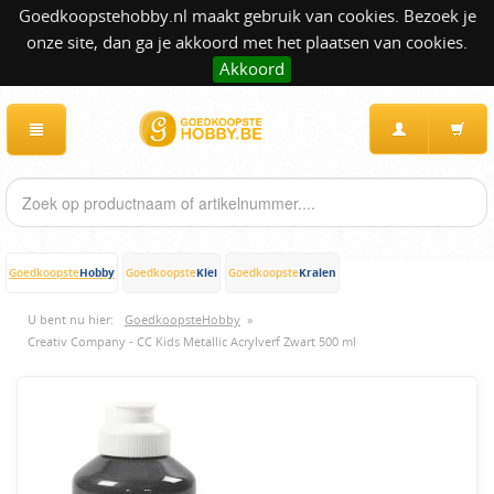
Goedkoopstehobby.nl maakt gebruik van cookies. Bezoek je
onze site, dan ga je akkoord met het plaatsen van cookies.
Akkoord
Hobby
Klei
Kralen
Goedkoopste
Goedkoopste
Goedkoopste
U bent nu hier:
GoedkoopsteHobby
»
Creativ Company - CC Kids Metallic Acrylverf Zwart 500 ml