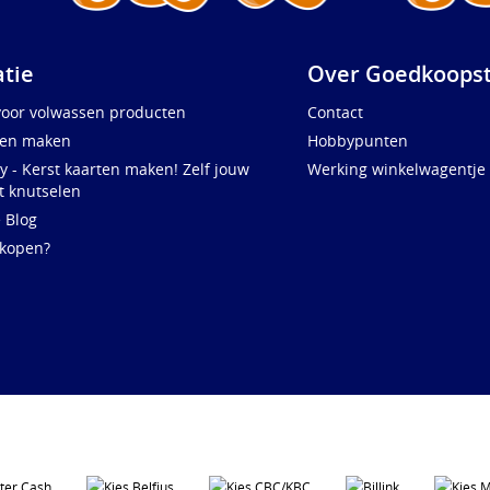
atie
Over Goedkoopst
voor volwassen producten
Contact
ten maken
Hobbypunten
y - Kerst kaarten maken! Zelf jouw
Werking winkelwagentje
t knutselen
e Blog
 kopen?