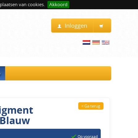
plaatsen van cookies.
Akkoord
Inloggen
e
Pigment
< Ga terug
 Blauw
Op vooraad