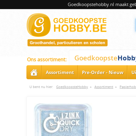
Goedkoopstehobby.nl maakt gebru
Hobb
Goedkoopste
Ons assortiment:
Assortiment
Pre-Order - Nieuw
U
U bent nu hier:
GoedkoopsteHobby
»
Assortiment
»
Papierhob