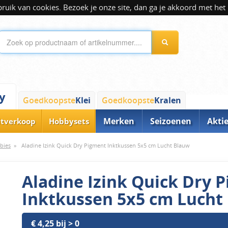
ik van cookies. Bezoek je onze site, dan ga je akkoord met het 
y
Goedkoopste
Klei
Goedkoopste
Kralen
Merken
Seizoenen
Akti
itverkoop
Hobbysets
bies
»
Aladine Izink Quick Dry Pigment Inktkussen 5x5 cm Lucht Blauw
Aladine Izink Quick Dry 
Inktkussen 5x5 cm Lucht
€ 4,25 bij > 0