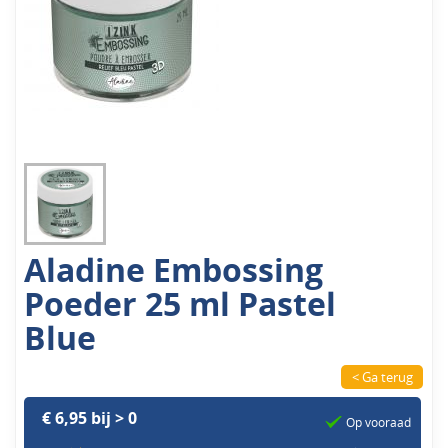
Aladine Embossing
Poeder 25 ml Pastel
Blue
< Ga terug
€ 6,95 bij > 0
Op vooraad