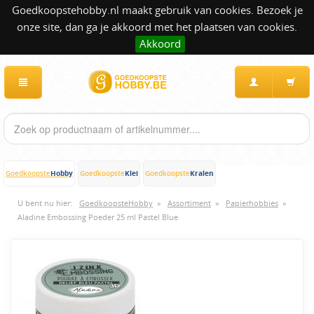
Goedkoopstehobby.nl maakt gebruik van cookies. Bezoek je
onze site, dan ga je akkoord met het plaatsen van cookies.
Akkoord
Hobby
Klei
Kralen
Goedkoopste
Goedkoopste
Goedkoopste
U bent nu hier:
GoedkoopsteHobby
»
Assortiment
»
Papierhobbies
»
Aladine Embossing Poeder 25 ml Pastel Blue