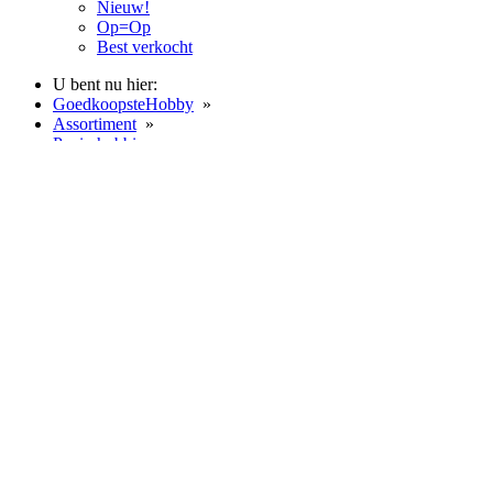
Nieuw!
Op=Op
Best verkocht
U bent nu hier:
GoedkoopsteHobby
»
Assortiment
»
Papierhobbies
»
Aladine Izink Deco Inktkussen Roze