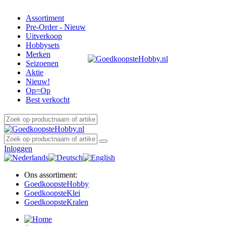
Assortiment
Pre-Order - Nieuw
Uitverkoop
Hobbysets
Merken
Seizoenen
Aktie
Nieuw!
Op=Op
Best verkocht
Inloggen
Ons assortiment:
Goedkoopste
Hobby
Goedkoopste
Klei
Goedkoopste
Kralen