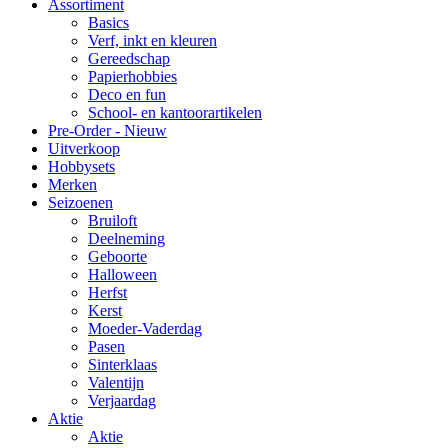
Assortiment
Basics
Verf, inkt en kleuren
Gereedschap
Papierhobbies
Deco en fun
School- en kantoorartikelen
Pre-Order - Nieuw
Uitverkoop
Hobbysets
Merken
Seizoenen
Bruiloft
Deelneming
Geboorte
Halloween
Herfst
Kerst
Moeder-Vaderdag
Pasen
Sinterklaas
Valentijn
Verjaardag
Aktie
Aktie