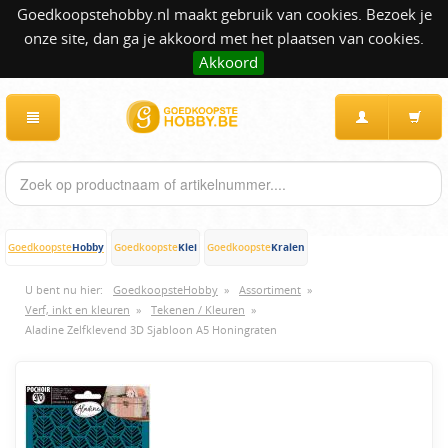
Goedkoopstehobby.nl maakt gebruik van cookies. Bezoek je
onze site, dan ga je akkoord met het plaatsen van cookies.
Akkoord
Hobby
Klei
Kralen
Goedkoopste
Goedkoopste
Goedkoopste
U bent nu hier:
GoedkoopsteHobby
»
Assortiment
»
Verf, inkt en kleuren
»
Tekenen / Kleuren
»
Aladine Zelfklevend 3D Sjabloon A5 Honingraten