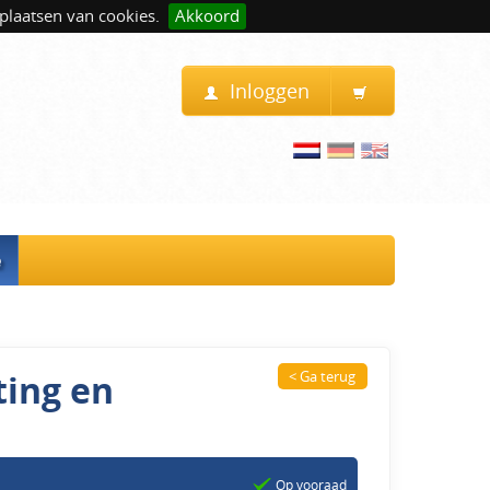
plaatsen van cookies.
Akkoord
Inloggen
e
ting en
< Ga terug
Op vooraad