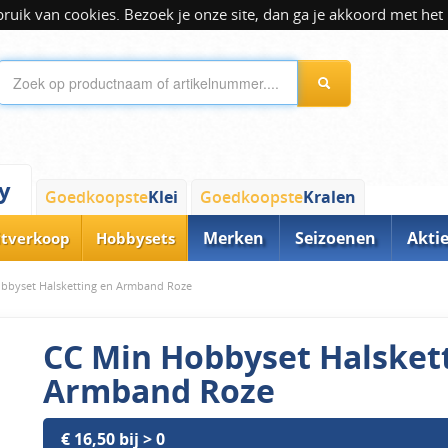
ik van cookies. Bezoek je onze site, dan ga je akkoord met het 
y
Goedkoopste
Klei
Goedkoopste
Kralen
Merken
Seizoenen
Akti
itverkoop
Hobbysets
bbyset Halsketting en Armband Roze
CC Min Hobbyset Halsket
Armband Roze
€ 16,50 bij > 0