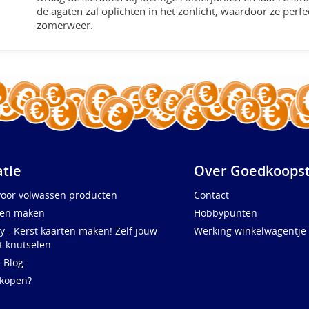
de agaten zal oplichten in het zonlicht, waardoor ze perfe
zomerweer.
atie
Over Goedkoopst
voor volwassen producten
Contact
ten maken
Hobbypunten
y - Kerst kaarten maken! Zelf jouw
Werking winkelwagentje
t knutselen
e Blog
 kopen?