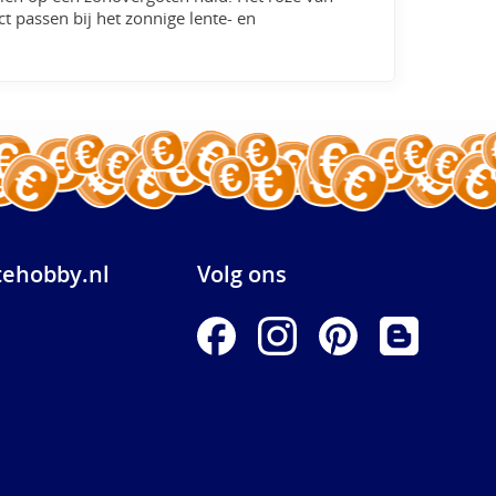
ct passen bij het zonnige lente- en
ehobby.nl
Volg ons