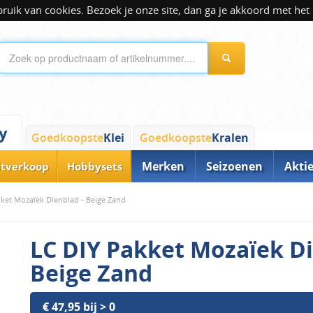
ik van cookies. Bezoek je onze site, dan ga je akkoord met het 
y
Goedkoopste
Klei
Goedkoopste
Kralen
Merken
Seizoenen
Akti
itverkoop
Hobbysets
kket Mozaïek Dienblad - Beige Zand
LC DIY Pakket Mozaïek Di
Beige Zand
€ 47,95 bij > 0