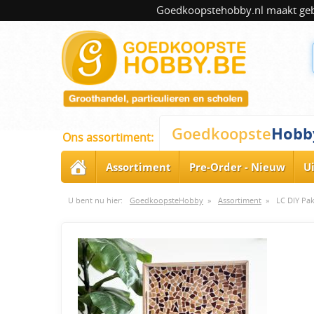
Goedkoopstehobby.nl maakt gebru
Hobb
Goedkoopste
Ons assortiment:
Assortiment
Pre-Order - Nieuw
U
U bent nu hier:
GoedkoopsteHobby
»
Assortiment
»
LC DIY Pa