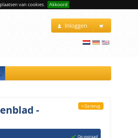
plaatsen van cookies.
Akkoord
Inloggen
e
enblad -
< Ga terug
Op vooraad