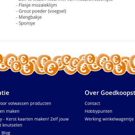
- Flesje mozaïeklijm
- Grout poeder (voegsel)
- Mengbakje
- Sponsje
atie
Over Goedkoopst
voor volwassen producten
Contact
ten maken
Hobbypunten
y - Kerst kaarten maken! Zelf jouw
Werking winkelwagentje
t knutselen
e Blog