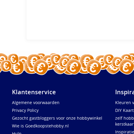
Klantenservice
Inspir
Algemene voorwaarden
Kleuren 
Privacy Policy
DIY Kaar
Gezocht gastbloggers voor onze hobbywinkel
zelf hobb
kerstkaar
Wie is Goedkoopstehobby.nl
Inspirati
Hulp