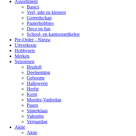
Assortiment
Basics
Verf, inkt en kleuren
Gereedschap
Papierhobbies
Deco en fun
School- en kantoorartikelen
Pre-Order - Nieuw
Uitverkoop
Hobbysets
Merken
Seizoenen
Bruiloft
Deelneming
Geboorte
Halloween
Herfst
Kerst
Moeder-Vaderdag
Pasen
Sinterklaas
Valentijn
Verjaardag
Aktie
Aktie