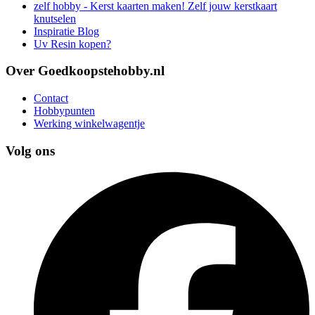
zelf hobby - Kerst kaarten maken! Zelf jouw kerstkaart
knutselen
Inspiratie Blog
Uv Resin kopen?
Over Goedkoopstehobby.nl
Contact
Hobbypunten
Werking winkelwagentje
Volg ons