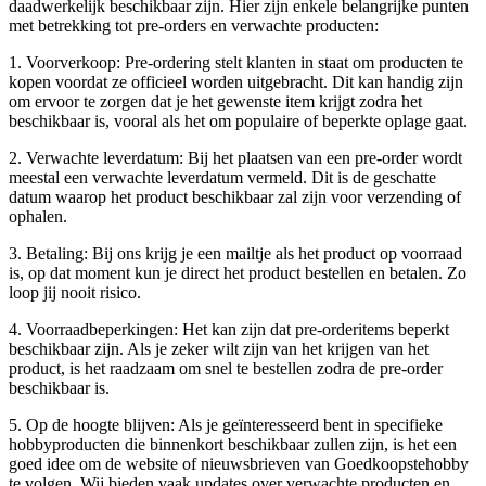
daadwerkelijk beschikbaar zijn. Hier zijn enkele belangrijke punten
met betrekking tot pre-orders en verwachte producten:
1. Voorverkoop: Pre-ordering stelt klanten in staat om producten te
kopen voordat ze officieel worden uitgebracht. Dit kan handig zijn
om ervoor te zorgen dat je het gewenste item krijgt zodra het
beschikbaar is, vooral als het om populaire of beperkte oplage gaat.
2. Verwachte leverdatum: Bij het plaatsen van een pre-order wordt
meestal een verwachte leverdatum vermeld. Dit is de geschatte
datum waarop het product beschikbaar zal zijn voor verzending of
ophalen.
3. Betaling: Bij ons krijg je een mailtje als het product op voorraad
is, op dat moment kun je direct het product bestellen en betalen. Zo
loop jij nooit risico.
4. Voorraadbeperkingen: Het kan zijn dat pre-orderitems beperkt
beschikbaar zijn. Als je zeker wilt zijn van het krijgen van het
product, is het raadzaam om snel te bestellen zodra de pre-order
beschikbaar is.
5. Op de hoogte blijven: Als je geïnteresseerd bent in specifieke
hobbyproducten die binnenkort beschikbaar zullen zijn, is het een
goed idee om de website of nieuwsbrieven van Goedkoopstehobby
te volgen. Wij bieden vaak updates over verwachte producten en