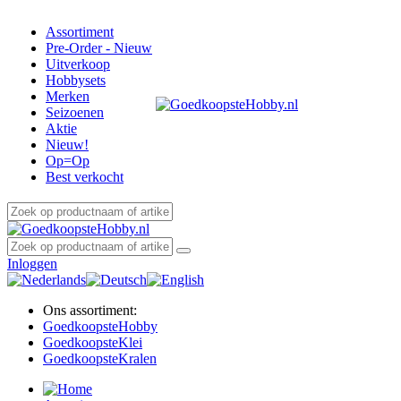
Assortiment
Pre-Order - Nieuw
Uitverkoop
Hobbysets
Merken
Seizoenen
Aktie
Nieuw!
Op=Op
Best verkocht
Inloggen
Ons assortiment:
Goedkoopste
Hobby
Goedkoopste
Klei
Goedkoopste
Kralen