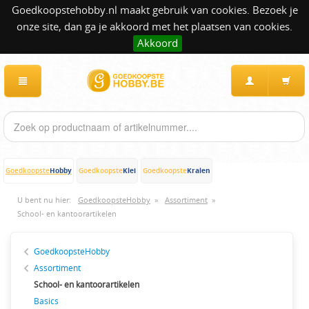
Goedkoopstehobby.nl maakt gebruik van cookies. Bezoek je
onze site, dan ga je akkoord met het plaatsen van cookies.
Akkoord
Hobby
Klei
Kralen
Goedkoopste
Goedkoopste
Goedkoopste
U bent nu hier:
GoedkoopsteHobby
»
Assortiment
»
School- en kantoorartikelen
GoedkoopsteHobby
Assortiment
School- en kantoorartikelen
Basics