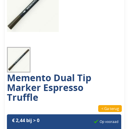
Memento Dual Tip
Marker Espresso
Truffle
< Ga terug
€ 2,44 bij > 0
Op vooraad