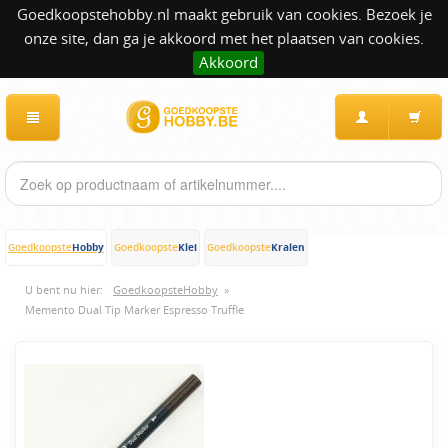
Goedkoopstehobby.nl maakt gebruik van cookies. Bezoek je
onze site, dan ga je akkoord met het plaatsen van cookies.
Akkoord
Hobby
Klei
Kralen
Goedkoopste
Goedkoopste
Goedkoopste
U bent nu hier:
GoedkoopsteHobby
»
Memento Dual Tip Marker Espresso Truffle