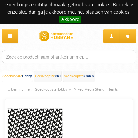
Goedkoopstehobby.nl maakt gebruik van cookies. Bezoek je
onze site, dan ga je akkoord met het plaatsen van cookies.
Akkoord
Hobby
Klei
Kralen
Goedkoopste
Goedkoopste
Goedkoopste
U bent nu hier:
GoedkoopsteHobby
»
Mixed Media Stencil, Hearts