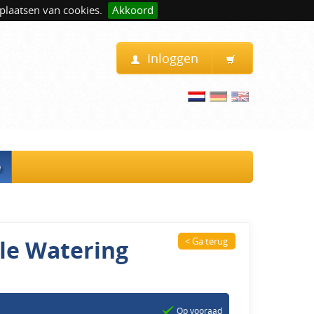
plaatsen van cookies.
Akkoord
Inloggen
e
le Watering
< Ga terug
Op vooraad