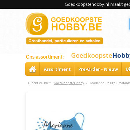
Goedkoopstehobby.nl maakt gebru
Hobb
Goedkoopste
Ons assortiment:
Assortiment
Pre-Order - Nieuw
U
U bent nu hier:
GoedkoopsteHobby
»
Marianne Design Creatabl