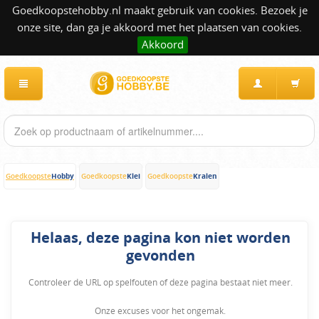
Goedkoopstehobby.nl maakt gebruik van cookies. Bezoek je
onze site, dan ga je akkoord met het plaatsen van cookies.
Akkoord
Hobby
Klei
Kralen
Goedkoopste
Goedkoopste
Goedkoopste
Helaas, deze pagina kon niet worden
gevonden
Controleer de URL op spelfouten of deze pagina bestaat niet meer.
Onze excuses voor het ongemak.