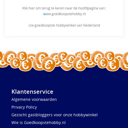
Klik hier om terug te keren naar de hoofdpagina van :
w
ww.goedkoopstehobby.nl
Uw goedkoopste hobbywinkel van Nederland
Klantenservice
Algemene voorwaarden
Privacy Policy
Gezocht gastbloggers voor onze hobbywinkel
Wie is Goedkoopstehobby.nl