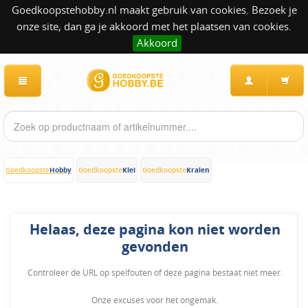
Goedkoopstehobby.nl maakt gebruik van cookies. Bezoek je
onze site, dan ga je akkoord met het plaatsen van cookies.
Akkoord
Hobby
Klei
Kralen
Goedkoopste
Goedkoopste
Goedkoopste
Helaas, deze pagina kon niet worden
gevonden
Controleer de URL op spelfouten of deze pagina bestaat niet meer.
Onze excuses voor het ongemak.