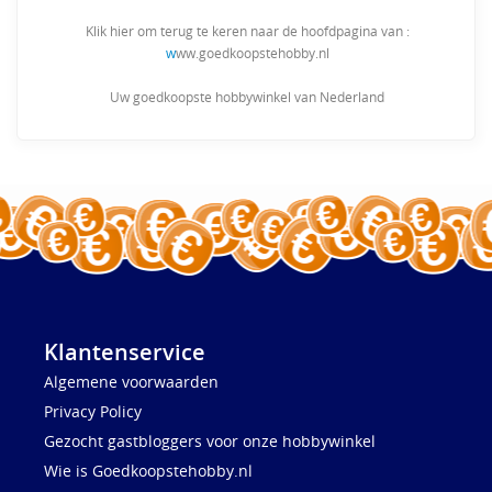
Klik hier om terug te keren naar de hoofdpagina van :
w
ww.goedkoopstehobby.nl
Uw goedkoopste hobbywinkel van Nederland
Klantenservice
Algemene voorwaarden
Privacy Policy
Gezocht gastbloggers voor onze hobbywinkel
Wie is Goedkoopstehobby.nl