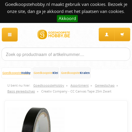
Goedkoopstehobby.nl maakt gebruik van cookies. Bezoek je
onze site, dan ga je akkoord met het plaatsen van cookies.
Akkoord
Hobby
Klei
Kralen
Goedkoopste
Goedkoopste
Goedkoopste
U bent nu hier:
GoedkoopsteHobby
»
Assortiment
»
Gereedschap
»
Basis gereedschap
»
Creativ Company - CC Canvas Tape 25m Zwart